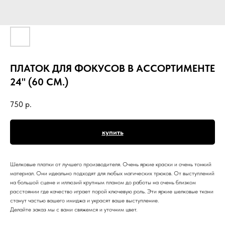
ПЛАТОК ДЛЯ ФОКУСОВ В АССОРТИМЕНТЕ
24" (60 СМ.)
750
р.
купить
Шелковые платки от лучшего производителя. Очень яркие краски и очень тонкий
материал. Они идеально подходят для любых магических трюков. От выступлений
на большой сцене и иллюзий крупным планом до работы на очень близком
расстоянии где качество играет порой ключевую роль. Эти яркие шелковые ткани
станут частью вашего имиджа и украсят ваше выступление.
Делайте заказ мы с вами свяжемся и уточним цвет.