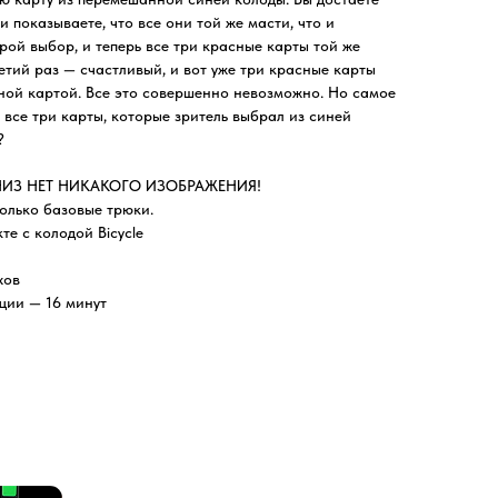
 показываете, что все они той же масти, что и
рой выбор, и теперь все три красные карты той же
етий раз — счастливый, и вот уже три красные карты
ной картой. Все это совершенно невозможно. Но самое
то все три карты, которые зритель выбрал из синей
?
ИЗ НЕТ НИКАКОГО ИЗОБРАЖЕНИЯ!
только базовые трюки.
те с колодой Bicycle
хов
ции — 16 минут