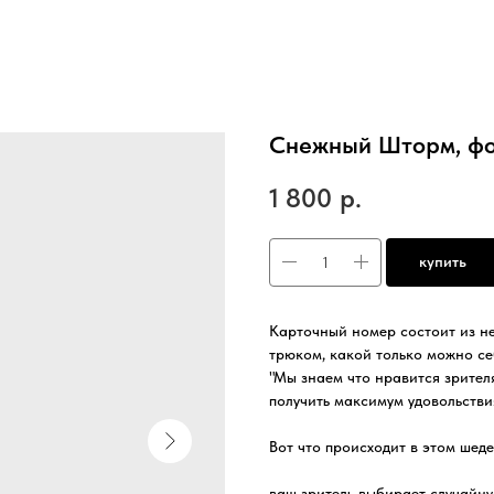
Снежный Шторм, фо
1 800
р.
купить
Карточный номер состоит из н
трюком, какой только можно се
"Мы знаем что нравится зрител
получить максимум удовольств
Вот что происходит в этом шед
ваш зритель выбирает случайну