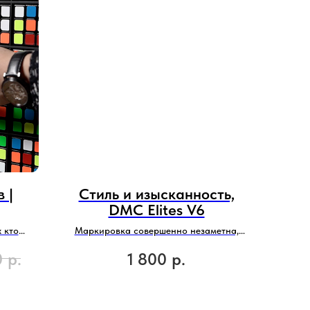
 |
Стиль и изысканность,
DMC Elites V6
 кто
Маркировка совершенно незаметна,
а.
считывается с 2 метров.
0
р.
1 800
р.