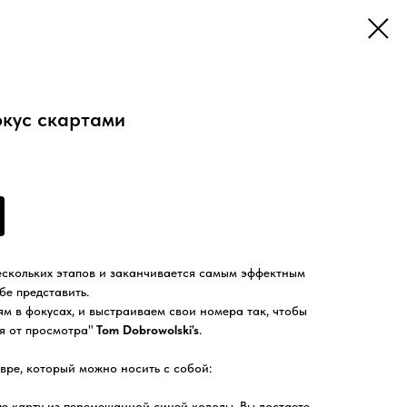
кус скартами
ескольких этапов и заканчивается самым эффектным
бе представить.
ям в фокусах, и выстраиваем свои номера так, чтобы
ия от просмотра"
Tom Dobrowolski's
.
евре, который можно носить с собой:
ю карту из перемешанной синей колоды. Вы достаете