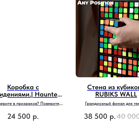
Коробка с
Стена из кубиков
идениями.| Haunted
RUBIKS WALL
Box
верите в призраков? Поверите,
Грандиозный финал для тех
когда увидите это...
показывает кубики рубик
24 500
р.
38 500
р.
40 00