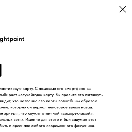
ightpaint
пластиковую карту. С помощью его смартфона вы
выбирает «случайную» карту. Вы просите его взглянуть
видит, что название его карты волшебным образом
очке, которую он держал некоторое время назад.
е зрителя, что служит отличной «саморекламой».
альных сетях. Именно для этого и был задуман этот
 быть в арсенале любого современного фокусника.