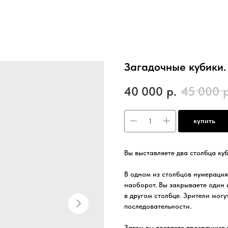
Загадочные кубики.
40 000
р.
45 000
р
купить
Вы выставляете два столбца куб
В одном из столбцов нумерация 
наоборот. Вы закрываете один 
в другом столбце. Зрители мог
последовательности.
Затем вы достаете прозрачную 