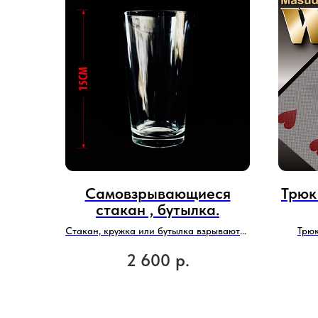
Самовзрывающиеся
Трюк
стакан , бутылка.
Стакан, кружка или бутылка взрываются
Трю
оставляя неизгладимые впечатления.
обновл
2 600
р.