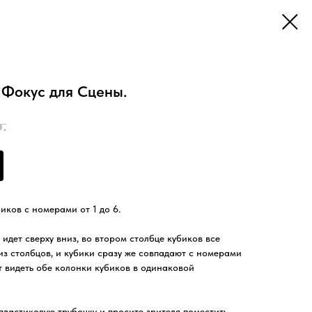
 Фокус для Сцены.
.
иков с номерами от 1 до 6.
идет сверху вниз, во втором столбце кубиков все
из столбцов, и кубики сразу же совпадают с номерами
ут видеть обе колонки кубиков в одинаковой
пластиковую трубочку и просите зрителя поместить