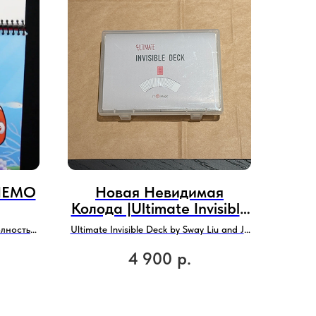
 НЕМО
Новая Невидимая
Колода |Ultimate Invisible
Deck
олностью
Ultimate Invisible Deck by Sway Liu and JT
тареек.
Magic
4 900
р.