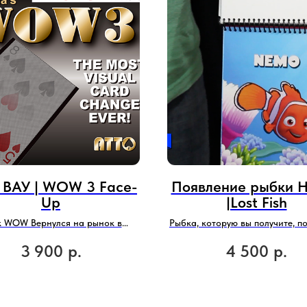
 ВАУ | WOW 3 Face-
Появление рыбки
Up
|Lost Fish
к WOW Вернулся на рынок в
Рыбка, которую вы получите, п
енном варианте. (не Гон Конг)
электронная и работает от ба
3 900
р.
4 500
р.