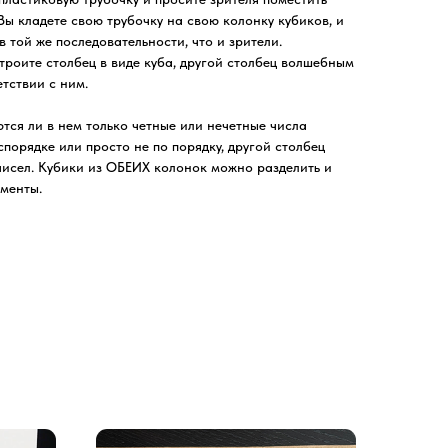
Вы кладете свою трубочку на свою колонку кубиков, и
 той же последовательности, что и зрители.
строите столбец в виде куба, другой столбец волшебным
тствии с ним.
тся ли в нем только четные или нечетные числа
спорядке или просто не по порядку, другой столбец
 чисел. Кубики из ОБЕИХ колонок можно разделить и
гменты.