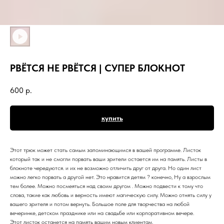
РВЁТСЯ НЕ РВЁТСЯ | СУПЕР БЛОКНОТ
600
р.
купить
Этот трюк может стать самым запоминающимся в вашей программе. Листок
который так и не смогли порвать ваши зрители остается им на память. Листы в
блокноте чередуются. и их не возможно отличить друг от друга. Но один лист
можно легко порвать а другой нет. Это нравится детям ? конечно, Ну а взрослым
тем более. Можно посмеяться над своим другом . Можно подвести к тому что
слова, такие как любовь и верность имеют магическую силу. Можно отнять силу у
вашего зрителя и потом вернуть. Большое поле для творчества на любой
вечеринке, детском празднике или на свадьбе или корпоративном вечере.
Этот листок останется на память вашим новым клиентам.