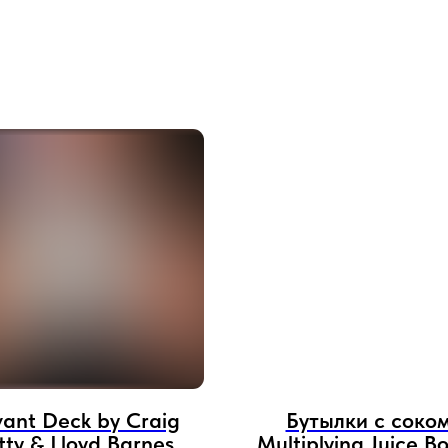
ant Deck by Craig
Бутылки с соком
tty & Lloyd Barnes
Multiplying Juice Bo