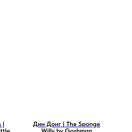
 |
Дин Донг | The Sponge
ttles
Willy by Goshman