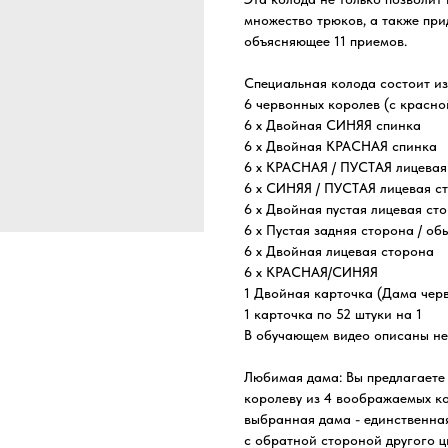
множество трюков, а также при
объясняющее 11 приемов.
Специальная колода состоит из
6 червонных королев (с красно
6 х Двойная СИНЯЯ спинка
6 х Двойная КРАСНАЯ спинка
6 х КРАСНАЯ / ПУСТАЯ лицевая
6 х СИНЯЯ / ПУСТАЯ лицевая с
6 х Двойная пустая лицевая ст
6 х Пустая задняя сторона / о
6 х Двойная лицевая сторона
6 х КРАСНАЯ/СИНЯЯ
1 Двойная карточка (Дама черв
1 карточка по 52 штуки на 1
В обучающем видео описаны не
Любимая дама: Вы предлагаете 
королеву из 4 воображаемых ко
выбранная дама - единственная
с обратной стороной другого ц