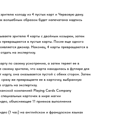
зрителю колоду из 4 пустых карт и Червовую даму.
тах волшебным образом будет напечатана надпись
ываете зрителю 4 карты с двойным козырем, затем
ы превращаются в пустые карты. После еще одного
появляется джокер. Наконец, 4 карты превращаются в
отдать на экспертизу.
арту по своему усмотрению, а затем теряет ее в
 своему зрителю, что карта находилась в футляре для
т карту, она оказывается пустой с обеих сторон. Затем
и сразу же превращаете ее в карточку, выбранную
 отдать на экспертизу.
канской компанией Playing Cards Company
 специальных карточек в мире магии
видео, объясняющее 11 приемов выполнения
идео (1 час) на английском и французском языках