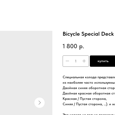
Bicycle Special Deck
1 800
р.
купить
Специальная колода представл
из наиболее часто используемых
Двойная синяя оборотная стор
Двойная красная оборотная ст
Красная / Пустая сторона,
Синяя / Пустая сторона, ...). и 
Эта колода не только позволит 