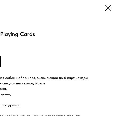
 Playing Cards
яет собой набор карт, включающий по 6 карт каждой
 специальных колод bicycle
она,
орона,
много других
вам сэкономить деньги, но и позволит выполнять