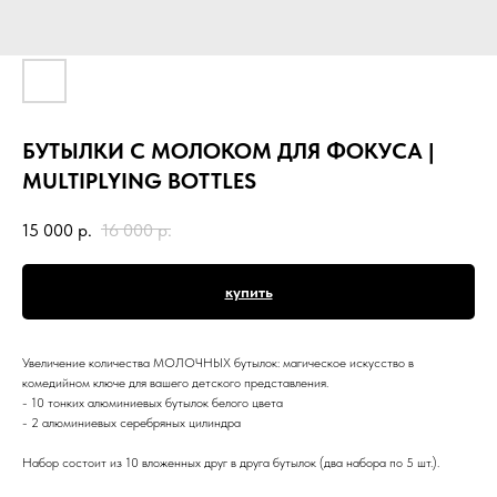
БУТЫЛКИ С МОЛОКОМ ДЛЯ ФОКУСА |
MULTIPLYING BOTTLES
15 000
р.
16 000
р.
купить
Увеличение количества МОЛОЧНЫХ бутылок: магическое искусство в
комедийном ключе для вашего детского представления.
- 10 тонких алюминиевых бутылок белого цвета
- 2 алюминиевых серебряных цилиндра
Набор состоит из 10 вложенных друг в друга бутылок (два набора по 5 шт.).