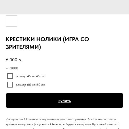
КРЕСТИКИ НОЛИКИ (ИГРА СО
ЗРИТЕЛЯМИ)
6 000
р.
=+3000
размер 45 на 45 см
размер 60 на 60 см
купить
Интерактив. Отличное завершение вашего выступления. Как бы не пытались
зрители выиграть у фокусника. Он всегда будет в выигрыше Красивый финал а